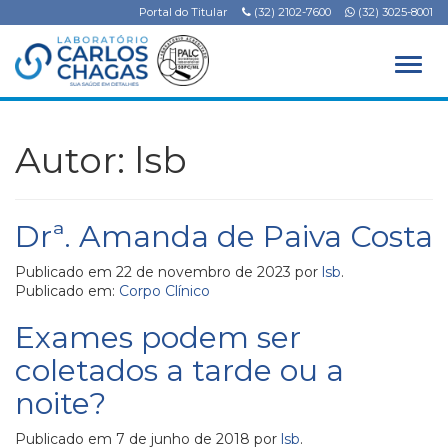
Portal do Titular
(32) 2102-7600
(32) 3025-8001
Alter
Autor:
lsb
Drª. Amanda de Paiva Costa
Publicado em
22 de novembro de 2023
por
lsb
.
Publicado em:
Corpo Clínico
Exames podem ser
coletados a tarde ou a
noite?
Publicado em
7 de junho de 2018
por
lsb
.