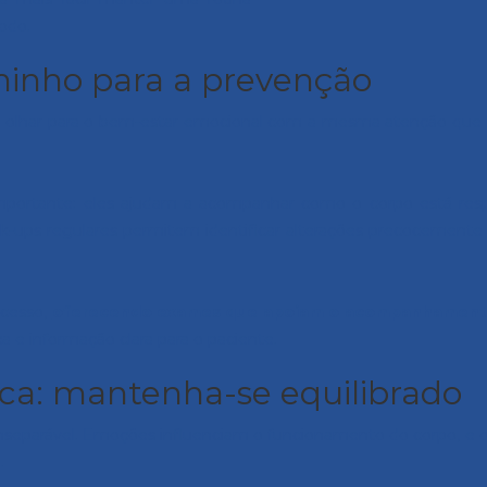
odo.
minho para a prevenção
fica olhar para o bem-estar emocional com a mesma atenção que
portante: eles ajudam a acompanhar como o corpo está res
heck-ups regulares permitem identificar alterações precocement
ocesso,
oferecendo exames que apoiam o acompanhamento
e informação clara para o paciente.
ica: mantenha-se equilibrado
 inseparável. Emoções influenciam o funcionamento do corpo, e
.