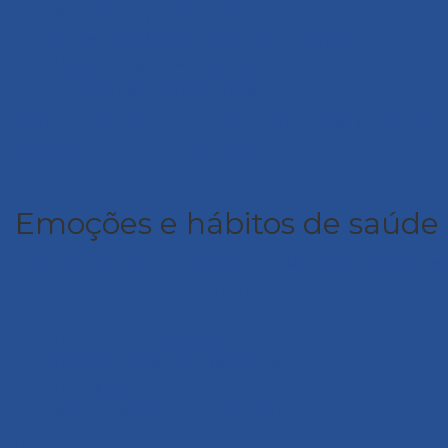
Aumento da pressão arterial.
Dores musculares e de cabeça frequentes.
Problemas gastrointestinais.
Cansaço físico e mental persistente.
Com o tempo, essas alterações podem contribuir para o s
também é uma forma de prevenção física.
Emoções e hábitos de saúde
O estado emocional também influencia diretamente nosso
bem emocionalmente, é comum:
Negligenciar a alimentação.
Reduzir a prática de atividade física.
Dormir mal.
Adiar consultas e exames de rotina.
Por outro lado, quando cuidamos da saúde emocional, fic