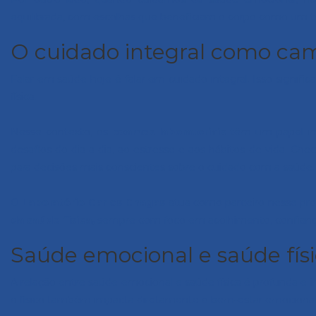
equilibrada, com escolhas que beneficiam o corpo como um t
O cuidado integral como ca
Falar em saúde hoje é falar em cuidado integral. Isso signi
física.
Nesse contexto, os
exames laboratoriais
têm um papel im
desafios do dia a dia, ao estresse e aos hábitos de vida. C
para decisões mais conscientes sobre o cuidado com a saúde.
O
Laboratório Carlos Chagas
atua como parceiro nesse pr
da saúde física,
sempre com foco em acolhimento, confiança 
Saúde emocional e saúde fís
A relação entre saúde emocional e saúde física é profunda e
o físico também impacta diretamente o bem-estar emocional