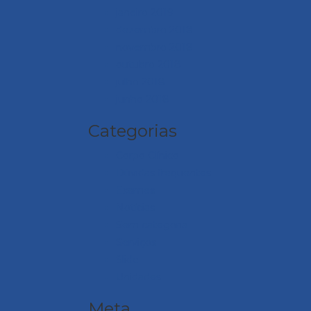
janeiro 2019
dezembro 2018
novembro 2018
outubro 2018
julho 2018
junho 2018
Categorias
Corpo Clínico
Dúvidas frequentes
Exames
Notícias
Sem categoria
Serviços
Slide
Unidades
Meta