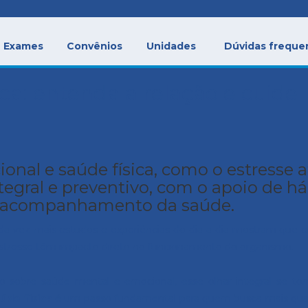
Exames
Convênios
Unidades
Dúvidas freque
ca: entenda a relação e cuide
nal e saúde física, como o estresse a
tegral e preventivo, com o apoio de há
no acompanhamento da saúde.
Cada vez mais estudos e experiências do dia a dia mostram que
stresse têm impacto direto no funcionamento do organismo.
o sobre saúde mental e emocional, esse olhar integral se tor
úde física
é um passo fundamental para quem busca mais qual