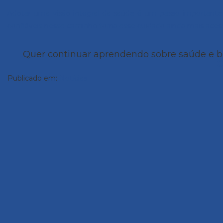
Adotar uma visão integral da saúde é um passo importante 
confiáveis nesse caminho torna esse cuidado ainda mais acess
Quer continuar aprendendo sobre saúde e 
C
Publicado em:
Notícias