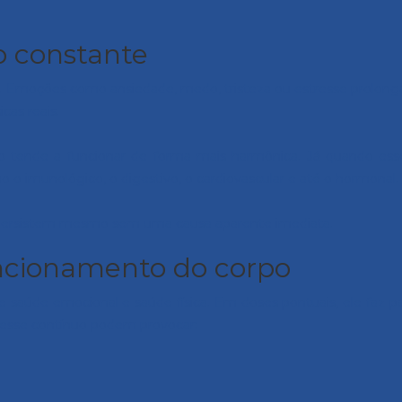
 constante
. Emoções como ansiedade, medo, tristeza ou estresse prolong
cas reais.
tende a funcionar de forma mais harmônica. Já quando esse 
 o imunológico, o digestivo, o cardiovascular e até o hormonal.
os persistem mesmo sem uma causa aparente imediata.
uncionamento do corpo
 saúde emocional e saúde física. Em doses pontuais, ele faz pa
resse contínuo podem provocar: