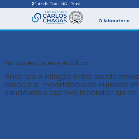
Juiz de Fora, MG - Brasil
Mês:
janeiro 2026
O laboratório
Saúde emocional e saúde físi
melhor de si
Publicado em
2 de janeiro de 2026
por
Go! Mídia
.
Entenda a relação entre saúde emocio
corpo e a importância do cuidado in
saudáveis e exames laboratoriais 
Cuidar da saúde vai muito além de tratar sintomas físicos. 
caminham juntos e que emoções, pensamentos e níveis de e
Durante o
Janeiro Branco
, mês dedicado à conscientizaçã
importante. Entender a relação entre
saúde emocional e sa