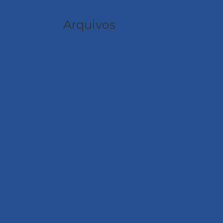
seu check-up em cada fase
Arquivos
julho 2026
ado não ficam
junho 2026
maio 2026
abril 2026
equilíbrio se
março 2026
fevereiro 2026
janeiro 2026
dezembro 2025
novembro 2025
outubro 2025
setembro 2025
rte da vida. O
agosto 2025
julho 2025
junho 2025
maio 2025