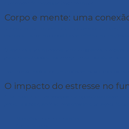
e prevenção de doenças ao longo do tempo.
Corpo e mente: uma conexão
O nosso corpo responde o tempo todo ao que sentimos
restritas ao campo emocional. Elas se refletem em reações físi
Quando estamos emocionalmente equilibrados, o organismo 
perde, diferentes sistemas do corpo podem ser afetados, como
Essa conexão explica por que, muitas vezes, sintomas físic
O impacto do estresse no f
O
estresse
é um dos principais exemplos dessa relação entre
problema surge quando se torna constante. Situações de est
Alterações no sono e no apetite.
Queda da imunidade.