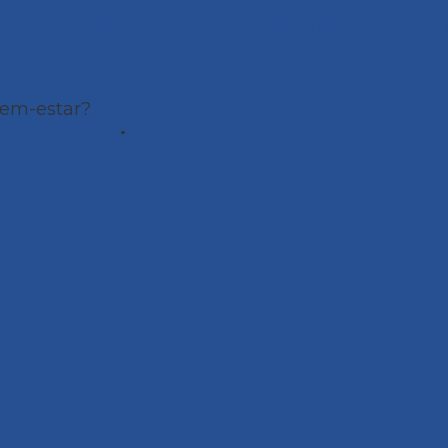
para a prevenção e para uma vida mais equilibrada. E contar 
ível.
bem-estar?
Leia mais conteúdos no blog do Labo
arlos Chagas
.