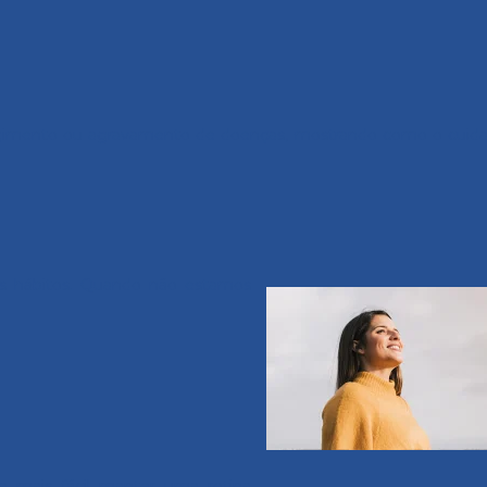
urgimento ou agravamento de doenças, mostrando como o cuid
s hábitos. Quando não estamos
a mais fácil manter uma rotina