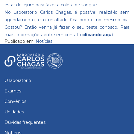
estar de jejum para fazer a coleta de sangue.
No Laboratório Carlos Chagas, é possível realizá-lo sem
agendamento, e o resultado fica pronto no mesmo dia.
Gostou? Então venha já fazer o seu teste conosco. Para
mais informações, entre em contato
clicando aqui
.
Publicado em:
Notícias
O laboratório
Exames
Convênios
Unidades
Dúvidas frequentes
Notícias