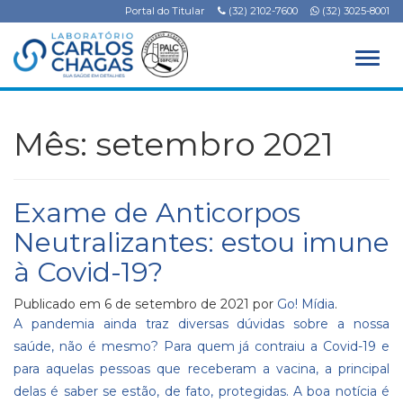
Portal do Titular
(32) 2102-7600
(32) 3025-8001
Alter
Mês:
setembro 2021
Exame de Anticorpos
Neutralizantes: estou imune
à Covid-19?
Publicado em
6 de setembro de 2021
por
Go! Mídia
.
A pandemia ainda traz diversas dúvidas sobre a nossa
saúde, não é mesmo? Para quem já contraiu a Covid-19 e
para aquelas pessoas que receberam a vacina, a principal
delas é saber se estão, de fato, protegidas. A boa notícia é