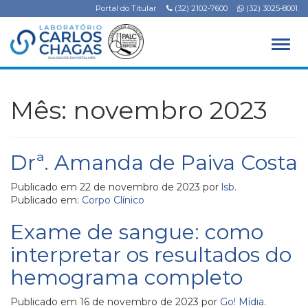
Portal do Titular
(32) 2102-7600
(32) 3025-8001
Alter
Mês:
novembro 2023
Drª. Amanda de Paiva Costa
Publicado em
22 de novembro de 2023
por
lsb
.
Publicado em:
Corpo Clínico
Exame de sangue: como
interpretar os resultados do
hemograma completo
Publicado em
16 de novembro de 2023
por
Go! Mídia
.