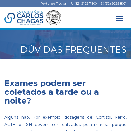
Portal do Titular
(32) 2102-7600
(32) 3025-8001
Alter
DÚVIDAS FREQUENTES
Exames podem ser
coletados a tarde ou a
noite?
Alguns não. Por exemplo, dosagens de: Cortisol, Ferro,
ACTH e TSH devem ser realizados pela manhã, porque