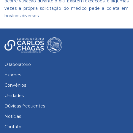
ocorre variação durante o dia. Existem exceções, e algumas
vezes a própria solicitação do médico pede a coleta em
horários diversos.
O laboratório
Exames
Convênios
Unidades
Dúvidas frequentes
Notícias
Contato