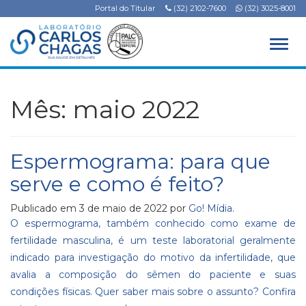
Portal do Titular
(32) 2102-7600
(32) 3025-8001
Alter
Mês:
maio 2022
Espermograma: para que
serve e como é feito?
Publicado em
3 de maio de 2022
por
Go! Mídia
.
O espermograma, também conhecido como exame de
fertilidade masculina, é um teste laboratorial geralmente
indicado para investigação do motivo da infertilidade, que
avalia a composição do sêmen do paciente e suas
condições físicas. Quer saber mais sobre o assunto? Confira