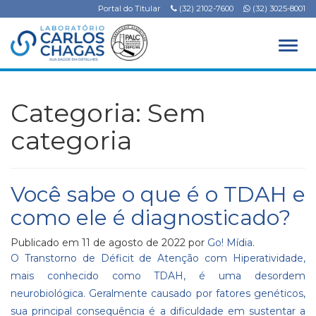
Portal do Titular
(32) 2102-7600
(32) 3025-8001
Alter
Categoria:
Sem
categoria
Você sabe o que é o TDAH e
como ele é diagnosticado?
Publicado em
11 de agosto de 2022
por
Go! Mídia
.
O Transtorno de Déficit de Atenção com Hiperatividade,
mais conhecido como TDAH, é uma desordem
neurobiológica. Geralmente causado por fatores genéticos,
sua principal consequência é a dificuldade em sustentar a