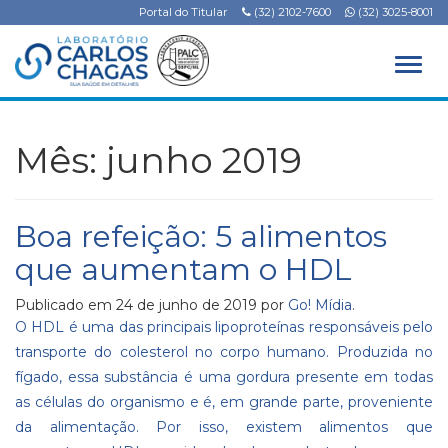
Portal do Titular
(32) 2102-7600
(32) 3025-8001
Alter
Mês:
junho 2019
Boa refeição: 5 alimentos
que aumentam o HDL
Publicado em
24 de junho de 2019
por
Go! Mídia
.
O HDL é uma das principais lipoproteínas responsáveis pelo
transporte do colesterol no corpo humano. Produzida no
fígado, essa substância é uma gordura presente em todas
as células do organismo e é, em grande parte, proveniente
da alimentação. Por isso, existem alimentos que