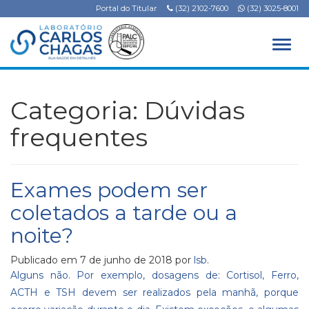
Portal do Titular
(32) 2102-7600
(32) 3025-8001
Alter
Categoria:
Dúvidas
frequentes
Exames podem ser
coletados a tarde ou a
noite?
Publicado em
7 de junho de 2018
por
lsb
.
Alguns não. Por exemplo, dosagens de: Cortisol, Ferro,
ACTH e TSH devem ser realizados pela manhã, porque