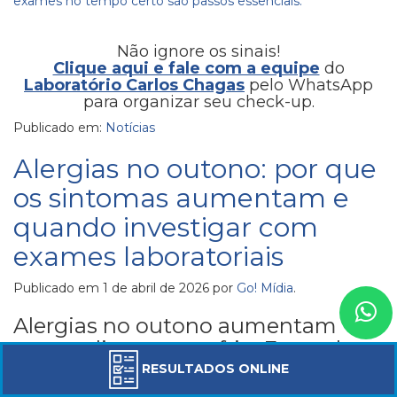
exames no tempo certo são passos essenciais.
Não ignore os sinais!
Clique aqui e fale com a equipe
do
Laboratório Carlos Chagas
pelo WhatsApp
para organizar seu check-up.
Publicado em:
Notícias
Alergias no outono: por que
os sintomas aumentam e
quando investigar com
exames laboratoriais
Publicado em
1 de abril de 2026
por
Go! Mídia
.
Alergias no outono aumentam
com o clima seco e frio. Entenda
sintomas, causas e quando fazer
RESULTADOS ONLINE
exames para investigar doenças