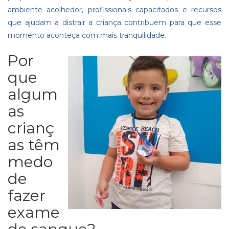
ambiente acolhedor, profissionais capacitados e recursos
que ajudam a distrair a criança contribuem para que esse
momento aconteça com mais tranquilidade.
Por
que
algum
as
crianç
as têm
medo
de
fazer
exame