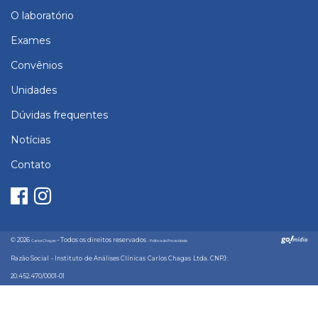
O laboratório
Exames
Convênios
Unidades
Dúvidas frequentes
Notícias
Contato
© 2026
- Todos os direitos reservados
Carlos Chagas
- Política de Privacidade
Razão Social - Instituto de Análises Clínicas Carlos Chagas Ltda. CNPJ:
20.452.470/0001-01