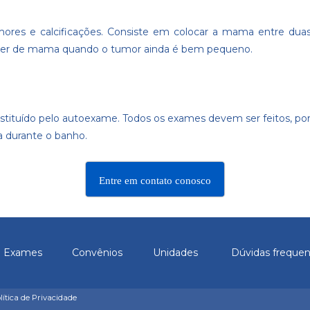
ores e calcificações. Consiste em colocar a mama entre duas 
câncer de mama quando o tumor ainda é bem pequeno.
stituído pelo autoexame. Todos os exames devem ser feitos, p
a durante o banho.
Entre em contato conosco
Exames
Convênios
Unidades
Dúvidas freque
olítica de Privacidade