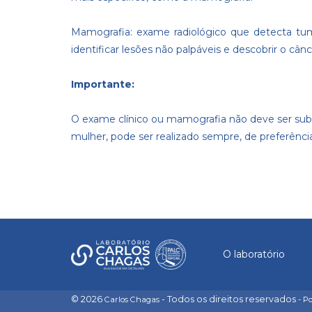
Mamografia: exame radiológico que detecta tum
identificar lesões não palpáveis e descobrir o 
Importante:
O exame clínico ou mamografia não deve ser sub
mulher, pode ser realizado sempre, de preferênci
O laboratório
© 2026
- Todos os direitos reservados
Carlos Chagas
- P