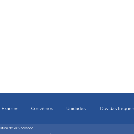
Exames
Convênios
Unidades
Dúvidas freque
olítica de Privacidade