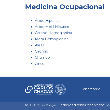
Medicina Ocupacional
Ácido Hipurico
Ácido Metil Hipurico
Carboxi Hemoglobina
Meta Hemoglobina
Ala U
Cadmio
Chumbo
Zinco
O laboratório
© 2026
- Todos os direitos reservados
Carlos Chagas
- P