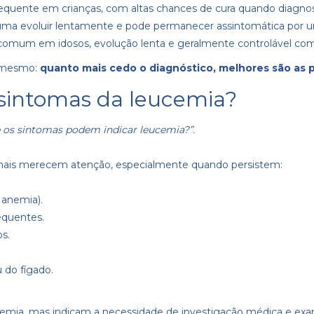
requente em crianças, com altas chances de cura quando diagn
uma evoluir lentamente e pode permanecer assintomática por u
comum em idosos, evolução lenta e geralmente controlável co
o mesmo:
quanto mais cedo o diagnóstico, melhores são as 
s sintomas da leucemia?
 os sintomas podem indicar leucemia?”.
inais merecem atenção, especialmente quando persistem:
 anemia).
equentes.
s.
 do fígado.
cemia, mas indicam a necessidade de investigação médica e exam