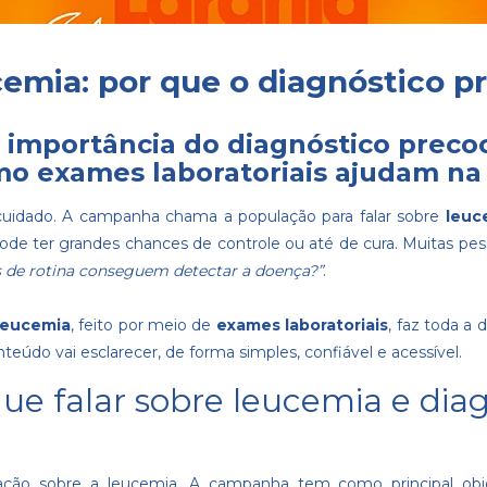
cemia: por que o diagnóstico p
a importância do diagnóstico preco
o exames laboratoriais ajudam na
 cuidado. A campanha chama a população para falar sobre
leuc
pode ter grandes chances de controle ou até de cura. Muitas p
 de rotina conseguem detectar a doença?”
.
leucemia
, feito por meio de
exames laboratoriais
, faz toda a
eúdo vai esclarecer, de forma simples, confiável e acessível.
que falar sobre leucemia e dia
ção sobre a leucemia. A campanha tem como principal obje