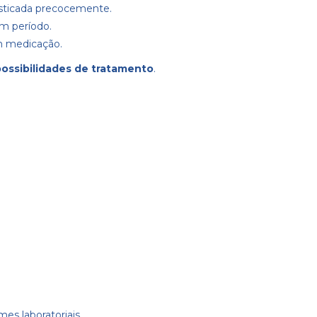
osticada precocemente.
m período.
m medicação.
possibilidades de tratamento
.
es laboratoriais.