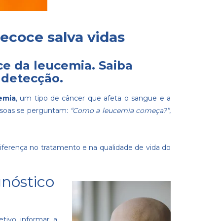
recoce salva vidas
ce da leucemia. Saiba
 detecção.
emia
, um tipo de câncer que afeta o sangue e a
essoas se perguntam:
“Como a leucemia começa?”
,
 diferença no tratamento e na qualidade de vida do
gnóstico
tivo informar a