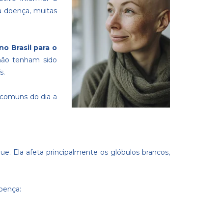
da doença, muitas
o Brasil para o
não tenham sido
s.
 comuns do dia a
ue. Ela afeta principalmente os glóbulos brancos,
oença: