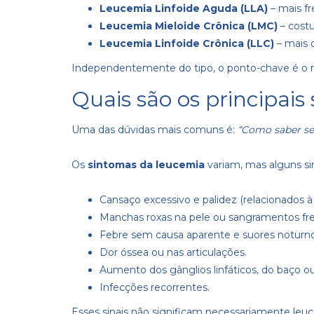
Leucemia Linfoide Aguda (LLA)
– mais f
Leucemia Mieloide Crônica (LMC)
– cost
Leucemia Linfoide Crônica (LLC)
– mais 
Independentemente do tipo, o ponto-chave é 
Quais são os principai
Uma das dúvidas mais comuns é:
“Como saber se
Os
sintomas da leucemia
variam, mas alguns s
Cansaço excessivo e palidez (relacionados à
Manchas roxas na pele ou sangramentos fr
Febre sem causa aparente e suores noturno
Dor óssea ou nas articulações.
Aumento dos gânglios linfáticos, do baço ou
Infecções recorrentes.
Esses sinais não significam necessariamente leu