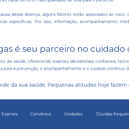
a ao tratamento e mais qualidade de vida para o paciente.
ausa dessa doença, alguns fatores estão associados ao risco, 
as específicas. Por isso, informação, acompanhamento médic
gas é seu parceiro no cuidado
o da saúde, oferecendo exames laboratoriais confiáveis, tecno
ibui para a prevenção, o acompanhamento e o cuidado contínuo d
ide da sua saúde. Pequenas atitudes hoje fazem g
Exames
Convênios
Unidades
Dúvidas freque