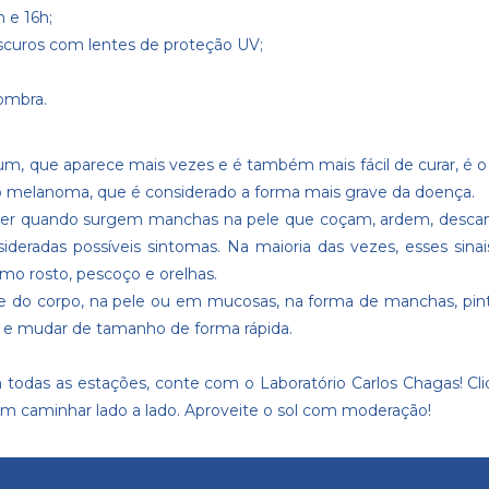
 e 16h;
escuros com lentes de proteção UV;
ombra.
o um, que aparece mais vezes e é também mais fácil de curar, é
o, o melanoma, que é considerado a forma mais grave da doença.
ender quando surgem manchas na pele que coçam, ardem, desca
eradas possíveis sintomas. Na maioria das vezes, esses sina
mo rosto, pescoço e orelhas.
 do corpo, na pele ou em mucosas, na forma de manchas, pinta
or e mudar de tamanho de forma rápida.
 todas as estações, conte com o Laboratório Carlos Chagas!
Cl
m caminhar lado a lado. Aproveite o sol com moderação!