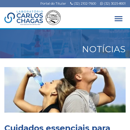
Portal do Titular
(32) 2102-7600
(32) 3025-8001
Alter
NOTÍCIAS
Cuidados essenciais para