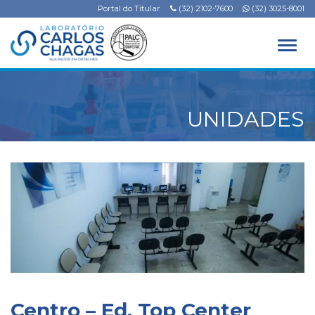
Portal do Titular
(32) 2102-7600
(32) 3025-8001
Alter
UNIDADES
Centro – Ed. Top Center