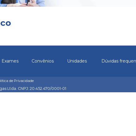
ico
Exames
Convênios
Unidades
Dúvidas freque
olítica de Privacidade
agas Ltda. CNPJ: 20.452.470/0001-01