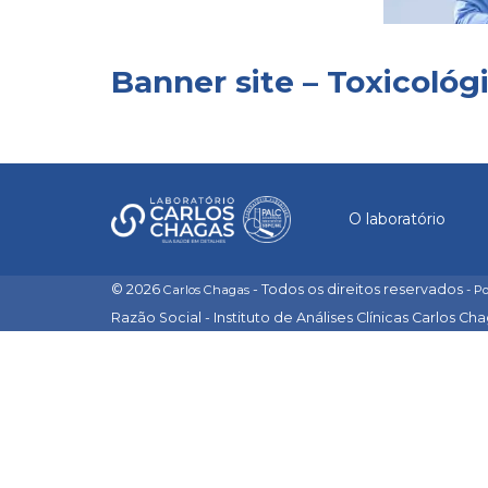
Banner site – Toxicológ
O laboratório
© 2026
- Todos os direitos reservados
Carlos Chagas
- P
Razão Social - Instituto de Análises Clínicas Carlos Ch