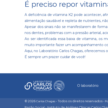
É preciso repor vitami
A deficiência de vitamina K2 pode acontecer, af
alimentação saudável e repleta de nutrientes, 
Apesar dos sinais não se manifestarem de forma r
nos dentes, problemas com a pressão arterial, ac
Ao ser identificada essa baixa de vitamina, os
muito importante fazer um acompanhamento com 
Aqui, no Laboratório Carlos Chagas, oferecemos o
É sempre um prazer cuidar de você!
O laboratório
© 2026
- Todos os direitos reservados
Carlos Chagas
- P
Razão Social - Instituto de Análises Clínicas Carlos Ch