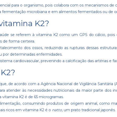
encial para o organismo, pois colabora com os mecanismos de c
 na fermentação microbiana e em alimentos fermentados ou de o
vitamina K2?
 saúde se referem à vitamina K2 como um GPS do cálcio, pois 
 de forma certeira.
rtalecimento dos ossos, reduzindo as rupturas dessas estrutu
ou por determinadas enfermidades.
istema cardiovascular, prevenindo a calcificação das artérias e f
 K2?
e, de acordo com a Agência Nacional de Vigilância Sanitária (A
ra atender às necessidades nutricionais da maior parte dos 
 a vitamina K2 é de 65 microgramas.
limentação, consumindo produtos de origem animal, como mant
ais ricos em vitamina K2 é o
natto
, um prato tradicional japonês.