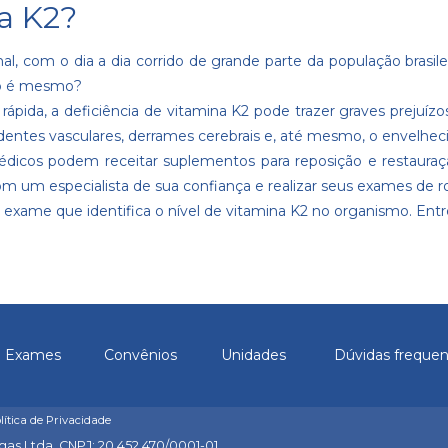
na K2?
inal, com o dia a dia corrido de grande parte da população bra
não é mesmo?
ápida, a deficiência de vitamina K2 pode trazer graves prejuízos
identes vasculares, derrames cerebrais e, até mesmo, o envelhe
 médicos podem receitar suplementos para reposição e restaura
um especialista de sua confiança e realizar seus
exames de ro
 exame que identifica o nível de vitamina K2 no organismo.
Entr
Exames
Convênios
Unidades
Dúvidas freque
olítica de Privacidade
agas Ltda. CNPJ: 20.452.470/0001-01